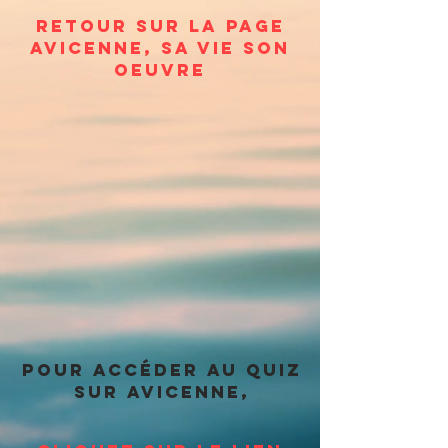
retour sur la page
avicenne, sa vie son
oeuvre
pour accéder au quiz
sur Avicenne,